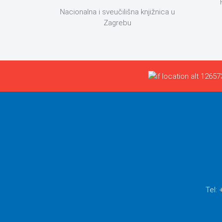
Nacionalna i sveučilišna knjižnica u
Zagrebu
Tel: 