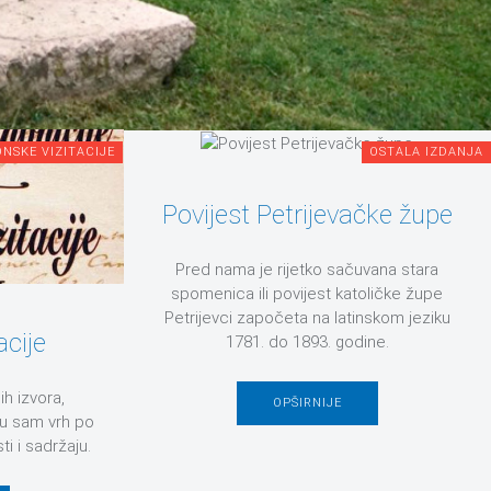
NSKE VIZITACIJE
OSTALA IZDANJA
Povijest Petrijevačke župe
Pred nama je rijetko sačuvana stara
spomenica ili povijest katoličke župe
Petrijevci započeta na latinskom jeziku
acije
1781. do 1893. godine.
ih izvora,
OPŠIRNIJE
 u sam vrh po
i i sadržaju.