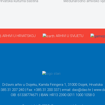
Hrvatska kulturna baština
Međunarodno arhivsko vij
ARHIVI U HRVATSKOJ
ARHIVI U SVIJETU
Državni arhiv u Osijeku, Kamila Firingera 1, 31000 Osijek, Hrvatska
+385 31 207 240 | Fax: +385 31 200 337 | email:
dao@dao.hr
| www.d
OIB: 61338774671 | IBAN: HR13 2390 0011 1000 1058 0