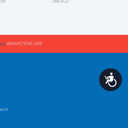
eće
UNESCO
ARHIVISTIČKE IGRE
Pristupačnost
ao.hr