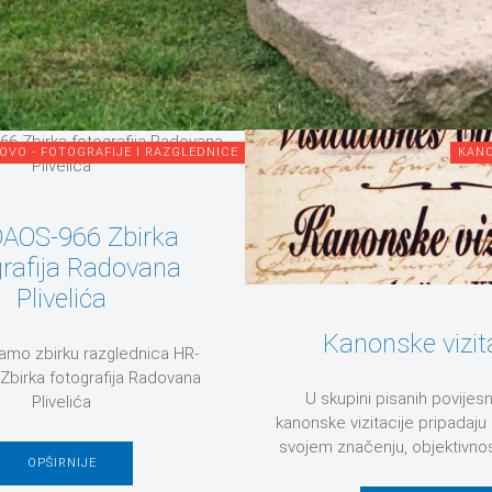
OVO - FOTOGRAFIJE I RAZGLEDNICE
KANO
AOS-966 Zbirka
grafija Radovana
Plivelića
Kanonske vizit
jamo zbirku razglednica HR-
birka fotografija Radovana
U skupini pisanih povijesn
Plivelića
kanonske vizitacije pripadaju
svojem značenju, objektivnost
OPŠIRNIJE