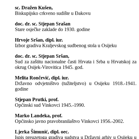
sc. Dražen Kušen,
Biskupijsko crkveno sudište u Đakovu
doc. dr. sc. Stjepan Srašan
Stare osječke zaklade do 1930. godine
Hrvoje Sršan, dipl. iur.
Izbor gradiva Kraljevskog sudbenog stola u Osijeku
doc. dr. sc. Stjepan Sršan,
Sud za zaštitu nacionalne časti Hrvata i Srba u Hrvatskoj za
okrug Osijek-Virovitica 1945. god.
Melita Rončević, dipl. iur.
Državno odvjetništvo (tužiteljstvo) u Osijeku 1918.-1941.
godine
Stjepan Prutki, prof.
Općinski sud Vinkovci 1945.-1990.
Marko Landeka, prof.
Općinsko javno pravobranilaštvo Vinkovci 1956.-2002.
Ljerka Šimunić, dipl. oec.
Ispis preuzetoga gradiva sudstva u Državni arhiv u Osijeku u