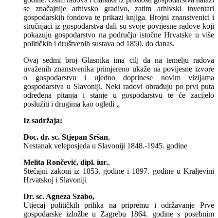
se značajnije arhivsko gradivo, zatim arhivski inventari
gospodarskih fondova te prikazi knjiga. Brojni znanstvenici i
stručnjaci iz gospodarstva dali su svoje povijesne radove koji
pokazuju gospodarstvo na području istočne Hrvatske u više
političkih i društvenih sustava od 1850. do danas.
Ovaj sedmi broj Glasnika ima cilj da na temelju radova
uvaženih znanstvenika primjereno ukaže na povijesne izvore
o gospodarstvu i ujedno doprinese novim vizijama
gospodarstva u Slavoniji. Neki radovi obrađuju po prvi puta
određena pitanja i stanje u gospodarstvu te će zacijelo
poslužiti i drugima kao ogledi „
Iz sadržaja:
Doc. dr. sc. Stjepan Sršan
,
Nestanak veleposjeda u Slavoniji 1848.-1945. godine
Melita Rončević, dipl. iur.
,
Stečajni zakoni iz 1853. godine i 1897. godine u Kraljevini
Hrvatskoj i Slavoniji
Dr. sc. Agneza Szabo,
Utjecaj političkih prilika na pripremu i održavanje Prve
gospodarske izložbe u Zagrebu 1864. godine s posebnim