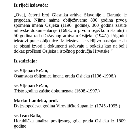
Iz riječi izdavača:
„Ovaj, četvrti broj Glasnika arhiva Slavonije i Baranje je
prigodan. Njime naime obilježavamo 800 godina prvog
spomena imena Osijeka (1196. godine), 300 godina zaštite
arhivske dokumentacije (1698., u prvom osječkom statutu) i
50 godina rada Državnog arhiva u Osijeku (1947.). Prigodni
tekstovi prate obljetnice. Iz tekstova je vidljivo nastojanje da
se pisani izvori i dokumenti sačuvaju i pokažu kao najbolji
dokaz prošlosti Osijeka i istočnog područja Hrvatske.“
Iz sadržaja:
sc. Stjepan Sršan,
Osamstota obljetnica imena grada Osijeka (1196.-1996.)
sc. Stjepan Sršan,
Tristo godina zaštite dokumenata (1698.-1997.)
Marko Landeka, prof.
Dvjestopedeset godina Virovitičke županije (1745.-1995.)
sc. Ivan Balta,
Heraldička analiza povijesnog grba grada Osijeka iz 1809.
godine