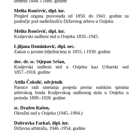
između 1848. i 1880. godine
Melita Rončević, dipl. iur.
Pregled organa pravosuđa od 1850. do 1941. godine za
područje pod nadležnošću Državnog arhiva u Osijeku
Melita Rončević, dipl. iur.
Kraljevski sudbeni stol u Osijeku 1850.-1945.
Ljiljana Dominković, dipl. oec.
Zakon o javnim bilježnicima iz 1855. i 1930. godine
doc. dr. sc. Stjepan Sršan,
Kraljevski sudbeni stol u Osijeku kao Urbarski sud
1857.-1918. godine
Attila Čokolić, odvjetnik
Parnice radi smetanja posjeda prema sudskim spisima
arhivskog fonda Kraljevskog sudbenog stola u Osijeku u
periodu 1899.-1928. godine
sc. Dražen Kušen,
Okružni sud u Osijeku (1945.-1994.)
Dubravka Farkaš, dipl. iur.
Državna arbitraža, 1946.-1954. godine