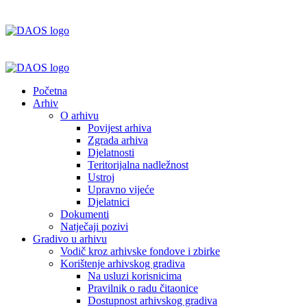
Napominjemo:
Ova
web
stranica
uključuje
sustav
pristupačnosti.
Početna
Arhiv
O arhivu
Povijest arhiva
Zgrada arhiva
Djelatnosti
Teritorijalna nadležnost
Ustroj
Upravno vijeće
Djelatnici
Dokumenti
Natječaji pozivi
Gradivo u arhivu
Vodič kroz arhivske fondove i zbirke
Korištenje arhivskog gradiva
Na usluzi korisnicima
Pravilnik o radu čitaonice
Dostupnost arhivskog gradiva