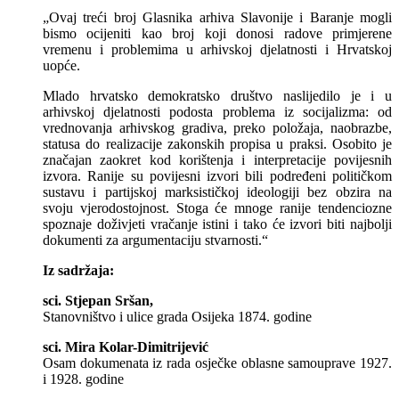
„Ovaj treći broj Glasnika arhiva Slavonije i Baranje mogli
bismo ocijeniti kao broj koji donosi radove primjerene
vremenu i problemima u arhivskoj djelatnosti i Hrvatskoj
uopće.
Mlado hrvatsko demokratsko društvo naslijedilo je i u
arhivskoj djelatnosti podosta problema iz socijalizma: od
vrednovanja arhivskog gradiva, preko položaja, naobrazbe,
statusa do realizacije zakonskih propisa u praksi. Osobito je
značajan zaokret kod korištenja i interpretacije povijesnih
izvora. Ranije su povijesni izvori bili podređeni političkom
sustavu i partijskoj marksističkoj ideologiji bez obzira na
svoju vjerodostojnost. Stoga će mnoge ranije tendenciozne
spoznaje doživjeti vračanje istini i tako će izvori biti najbolji
dokumenti za argumentaciju stvarnosti.“
Iz sadržaja:
sci. Stjepan Sršan,
Stanovništvo i ulice grada Osijeka 1874. godine
sci. Mira Kolar-Dimitrijević
Osam dokumenata iz rada osječke oblasne samouprave 1927.
i 1928. godine