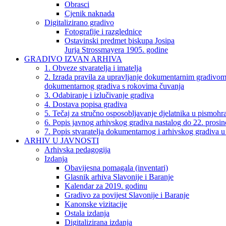
Obrasci
Cjenik naknada
Digitalizirano gradivo
Fotografije i razglednice
Ostavinski predmet biskupa Josipa
Jurja Strossmayera 1905. godine
GRADIVO IZVAN ARHIVA
1. Obveze stvaratelja i imatelja
2. Izrada pravila za upravljanje dokumentarnim gradivom
dokumentarnog gradiva s rokovima čuvanja
3. Odabiranje i izlučivanje gradiva
4. Dostava popisa gradiva
5. Tečaj za stručno osposobljavanje djelatnika u pismoh
6. Popis javnog arhivskog gradiva nastalog do 22. prosi
7. Popis stvaratelja dokumentarnog i arhivskog gradiva u
ARHIV U JAVNOSTI
Arhivska pedagogija
Izdanja
Obavijesna pomagala (inventari)
Glasnik arhiva Slavonije i Baranje
Kalendar za 2019. godinu
Gradivo za povijest Slavonije i Baranje
Kanonske vizitacije
Ostala izdanja
Digitalizirana izdanja