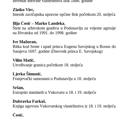
Inventar imovine vlastelinstva Ilok 1886. godine
Zlatko Virc,
Imenik zavičajnika upravne općine Ilok početkom 20. stoljeća
Ilija Ćosić – Marko Landeka
,
Štete na arhivskom gradivu u Podunavlju za vrijeme agresije
na Hrvatsku od 1991. do 1998. godine
Ive Mažuran,
Bitka kod Sente i upad princa Eugena Savojskog u Bosnu do
Sarajeva 1697. godine (Dnevnik princa E. Savojskog)
Vilim Matić,
Utvrđivanje granica početkom 18. stoljeća
Ljerka Šimunić,
Franjevački samostani u Podunavlju u 18. stoljeću
Sršan,
Europski standardi u Vukovaru u 18. i 19. stoljeću
Dubravka Farkaš,
Knjiga ugovora Vukovarskog vlastelinstva iz 18. i 19. stoljeća
Ćosić,