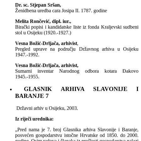
Dr. sc. Stjepan Sršan,
Ženidbena uredba cara Josipa II. 1787. godine
Melita Rončević, dipl. iur.,
Birački popisi i kandidatske liste iz fonda Kraljevski sudbeni
stol u Osijeku (1920.-1927.)
Vesna Božić-Drljača, arhivist
,
Pregled uprave na području Državnog arhiva u Osijeku
1947.-1992.
Vesna Božić-Drljača, arhivist,
Sumarni inventar Narodnog odbora kotara Đakovo
1945.-1955.
GLASNIK ARHIVA SLAVONIJE I
BARANJE 7
Državni arhiv u Osijeku, 2003.
Iz riječi urednika:
„Pred nama je 7. broj Glasnika arhiva Slavonije i Baranje,
posvećen gospodarstvu istočne Hrvatske od 1850. do 2000.
godine. Osim radova i članaka iz prošlosti gospodarstva nalazi