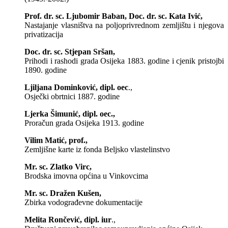
Prof. dr. sc. Ljubomir Baban, Doc. dr. sc. Kata Ivić,
Nastajanje vlasništva na poljoprivrednom zemljištu i njegova
privatizacija
Doc. dr. sc. Stjepan Sršan,
Prihodi i rashodi grada Osijeka 1883. godine i cjenik pristojbi
1890. godine
Ljiljana Dominković, dipl. oec
.,
Osječki obrtnici 1887. godine
Ljerka Šimunić, dipl. oec.,
Proračun grada Osijeka 1913. godine
Vilim Matić, prof.,
Zemljišne karte iz fonda Beljsko vlastelinstvo
Mr. sc. Zlatko Virc,
Brodska imovna općina u Vinkovcima
Mr. sc. Dražen Kušen,
Zbirka vodograđevne dokumentacije
Melita Rončević, dipl. iur
.,