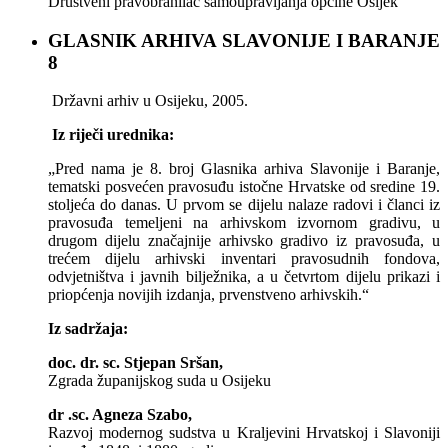
Društveni pravobranilac samoupravljanja općine Osijek
GLASNIK ARHIVA SLAVONIJE I BARANJE
8
Državni arhiv u Osijeku, 2005.
Iz riječi urednika:
„Pred nama je 8. broj Glasnika arhiva Slavonije i Baranje,
tematski posvećen pravosuđu istočne Hrvatske od sredine 19.
stoljeća do danas. U prvom se dijelu nalaze radovi i članci iz
pravosuđa temeljeni na arhivskom izvornom gradivu, u
drugom dijelu značajnije arhivsko gradivo iz pravosuđa, u
trećem dijelu arhivski inventari pravosudnih fondova,
odvjetništva i javnih bilježnika, a u četvrtom dijelu prikazi i
priopćenja novijih izdanja, prvenstveno arhivskih.“
Iz sadržaja:
doc. dr. sc. Stjepan Sršan,
Zgrada županijskog suda u Osijeku
dr .sc. Agneza Szabo,
Razvoj modernog sudstva u Kraljevini Hrvatskoj i Slavoniji