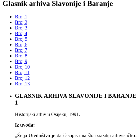
Glasnik arhiva Slavonije i Baranje
Broj 1
Broj 2
Broj 3
Broj 4
Broj 5
Broj 6
Broj 7
Broj 8
Broj 9
Broj 10
Broj 11
Broj 12
Broj 13
GLASNIK ARHIVA SLAVONIJE I BARANJE
1
Historijski arhiv u Osijeku, 1991.
Iz uvoda:
„Želja Uredništva je da časopis ima što izrazitiji arhivističko-