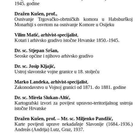
1945. godine
Dražen Kušen, prof.,
Osnivanje Trgovačko-obrtničkih komora u Habsburškoj
Monarhiji s osvrtom na osnivanje Komore u Osijeku
Vilim Matić, arhivist-specijalist
,
Kotari i arhivsko gradivo istočne Hrvatske 1850.-1945.
Dr. sc. Stjepan Sršan,
Seoske općine i njihovo arhivsko gradivo
Dr. sc. Josip Kljajić,
Ustroj slavonske vojne granice u 18. stoljeću
Marko Landeka, arhivist-specijalist
,
Zakonodavstvo u Vojnoj granici od 1871. do 1881. godine
Dr. sc. Mirela Slukan-Altić,
Kartografski izvori za povijest upravno-teritorijalnog ustroja
istočne Hrvatske
Dražen Kušen, prof. – Mr. sc. Miljenko Pandžić,
Karte povijesti uprave nekadašnje Slavonije (1684.-1936.)
Andreás (Andrija) Lutz, Graz, 1937.