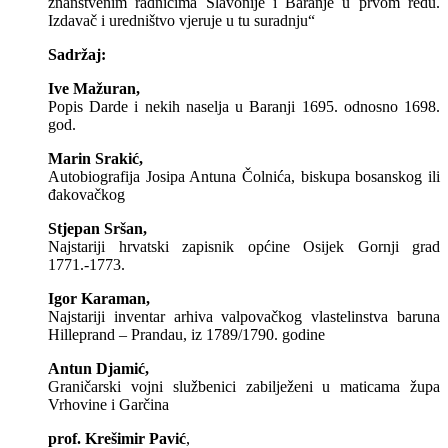
znanstvenim radnicima Slavonije i Baranje u prvom redu.
Izdavač i uredništvo vjeruje u tu suradnju“
Sadržaj:
Ive Mažuran,
Popis Darde i nekih naselja u Baranji 1695. odnosno 1698.
god.
Marin Srakić,
Autobiografija Josipa Antuna Čolnića, biskupa bosanskog ili
đakovačkog
Stjepan Sršan,
Najstariji hrvatski zapisnik općine Osijek Gornji grad
1771.-1773.
Igor Karaman,
Najstariji inventar arhiva valpovačkog vlastelinstva baruna
Hilleprand – Prandau, iz 1789/1790. godine
Antun Djamić,
Graničarski vojni službenici zabilježeni u maticama župa
Vrhovine i Garčina
prof. Krešimir Pavić
,