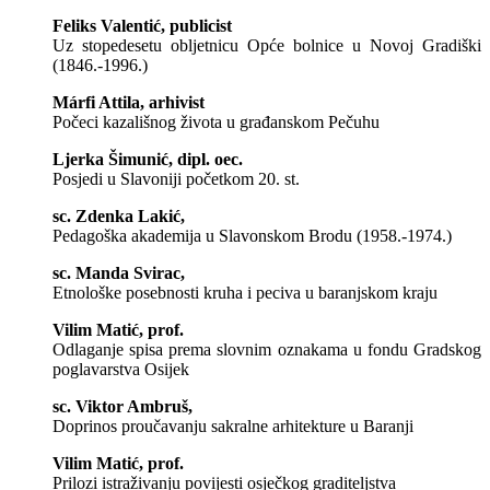
Feliks Valentić, publicist
Uz stopedesetu obljetnicu Opće bolnice u Novoj Gradiški
(1846.-1996.)
Márfi Attila, arhivist
Počeci kazališnog života u građanskom Pečuhu
Ljerka Šimunić, dipl. oec.
Posjedi u Slavoniji početkom 20. st.
sc. Zdenka Lakić,
Pedagoška akademija u Slavonskom Brodu (1958.-1974.)
sc. Manda Svirac,
Etnološke posebnosti kruha i peciva u baranjskom kraju
Vilim Matić, prof.
Odlaganje spisa prema slovnim oznakama u fondu Gradskog
poglavarstva Osijek
sc. Viktor Ambruš,
Doprinos proučavanju sakralne arhitekture u Baranji
Vilim Matić, prof.
Prilozi istraživanju povijesti osječkog graditeljstva