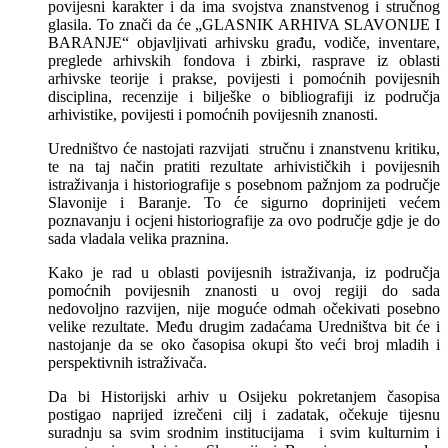
povijesni karakter i da ima svojstva znanstvenog i stručnog
glasila. To znači da će „GLASNIK ARHIVA SLAVONIJE I
BARANJE“ objavljivati arhivsku građu, vodiče, inventare,
preglede arhivskih fondova i zbirki, rasprave iz oblasti
arhivske teorije i prakse, povijesti i pomoćnih povijesnih
disciplina, recenzije i bilješke o bibliografiji iz područja
arhivistike, povijesti i pomoćnih povijesnih znanosti.
Uredništvo će nastojati razvijati stručnu i znanstvenu kritiku,
te na taj način pratiti rezultate arhivističkih i povijesnih
istraživanja i historiografije s posebnom pažnjom za područje
Slavonije i Baranje. To će sigurno doprinijeti većem
poznavanju i ocjeni historiografije za ovo područje gdje je do
sada vladala velika praznina.
Kako je rad u oblasti povijesnih istraživanja, iz područja
pomoćnih povijesnih znanosti u ovoj regiji do sada
nedovoljno razvijen, nije moguće odmah očekivati posebno
velike rezultate. Među drugim zadaćama Uredništva bit će i
nastojanje da se oko časopisa okupi što veći broj mladih i
perspektivnih istraživača.
Da bi Historijski arhiv u Osijeku pokretanjem časopisa
postigao naprijed izrečeni cilj i zadatak, očekuje tijesnu
suradnju sa svim srodnim institucijama i svim kulturnim i