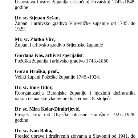
Uspostava i ustroj županija u istočnoj Hrvatskoj 1745.-1848.
godine
Dr. sc. Stjepan Sršan,
Župani i arhivsko gradivo Virovitičke županije od 1745. do
1929.
Mr. sc. Zlatko Virc,
Župani i arhivsko gradivo Srijemske županije
Gordana Kos, arhivist-specijalist
,
Požeška županija i arhivsko gradivo 1743.-1850.
Goran Hruška, prof.,
Veliki župani Požeške županije 1745.-1924.
Dr. sc. Imre Ódor,
Reorganizacija Baranjske županije i njezinih dužnosnika
nakon osmanske vladavine do sredine 18. stoljeća
Dr. sc. Mira Kolar-Dimitrijević,
Presjek kroz rad Osječke oblasne skupštine 1927.-1928.
godine
Dr. sc. Ivan Balta,
Pregled uprave i društvenih zbivanja u Slavoniji od 1941. do