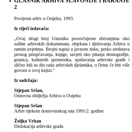
GLASNIK ARHIVA SLAVONIJE I BARANJE
2
Povijesni arhiv u Osijeku, 1993.
Iz riječi izdavača:
„Ovaj drugi broj Glasnika posvećujemo zbivanjima oko
zaštite arhivskih dokumenata, objekata i djelovanja Arhiva u
ratnim uvjetima. Brojni napisi u javnom tisku, preko sredstava
javnog priopćavanja, knjige, savjeti oko pitanja demografije,
granica, kulturnih spomenika, spašavanja arhivske građe i
slično bili su dio rada arhivskih djelatnika, o čemu će biti više
govora u ovoj knjizi.“
Iz sadržaja:
Stjepan Sršan,
Osnovna obilježja Arhiva u Osijeku
Stjepan Sršan
Arhiv tijekom domovinskog rata 1991/2. godine
Željko Vrban
Dislokacija arhivske građa