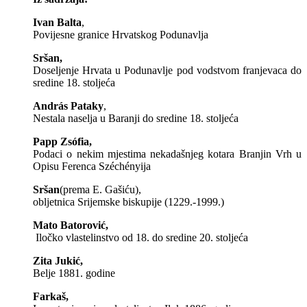
Ivan Balta
,
Povijesne granice Hrvatskog Podunavlja
Sršan,
Doseljenje Hrvata u Podunavlje pod vodstvom franjevaca do
sredine 18. stoljeća
András Pataky
,
Nestala naselja u Baranji do sredine 18. stoljeća
Papp Zsófia,
Podaci o nekim mjestima nekadašnjeg kotara Branjin Vrh u
Opisu Ferenca Széchényija
Sršan
(prema E. Gašiću),
obljetnica Srijemske biskupije (1229.-1999.)
Mato Batorović,
Iločko vlastelinstvo od 18. do sredine 20. stoljeća
Zita Jukić,
Belje 1881. godine
Farkaš,