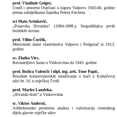
prof. Vladimir Geiger,
Umrli i umoreni Osječani u logoru Valpovo 1945/46. godine
prema zabilješkama župnika Petera Fischera
sci Mato Artuković,
„Posavska Hrvatska“ (1894-1898.); Stogodišnjica prvih
brodskih novina
prof. Vilim Čuržik,
Mirovinski statut vlastelinstva Valpovo i Podgorač iz 1913.
godine
sc. Zlatko Virc,
Ravnateljstvo šuma u Vinkovcima do 1945. godine
prof. Božica Valenčić i dipl. ing. arh. Tone Papić,
Rezultati konzervatorskih istraživanja o kući u Kuhačevoj
ulici br. 10. u osječkoj Tvrđi
prof. Marko Landeka,
„Hrvatski dom“ u Vinkovcima
sc. Viktor Ambruš,
Arhitektonsko prostorna analiza i valorizacija centralnog
dijela glavne osječke ulice