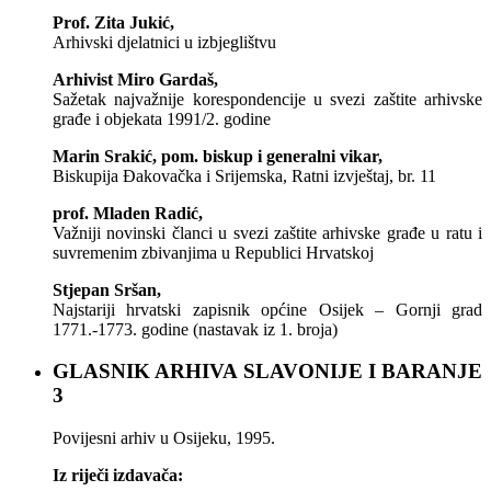
Prof. Zita Jukić,
Arhivski djelatnici u izbjeglištvu
Arhivist Miro Gardaš,
Sažetak najvažnije korespondencije u svezi zaštite arhivske
građe i objekata 1991/2. godine
Marin Srakić, pom. biskup i generalni vikar,
Biskupija Đakovačka i Srijemska, Ratni izvještaj, br. 11
prof. Mladen Radić,
Važniji novinski članci u svezi zaštite arhivske građe u ratu i
suvremenim zbivanjima u Republici Hrvatskoj
Stjepan Sršan,
Najstariji hrvatski zapisnik općine Osijek – Gornji grad
1771.-1773. godine (nastavak iz 1. broja)
GLASNIK ARHIVA SLAVONIJE I BARANJE
3
Povijesni arhiv u Osijeku, 1995.
Iz riječi izdavača: