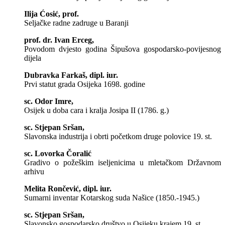
Ilija Ćosić, prof.
Seljačke radne zadruge u Baranji
prof. dr. Ivan Erceg,
Povodom dvjesto godina Šipušova gospodarsko-povijesnog
dijela
Dubravka Farkaš, dipl. iur.
Prvi statut grada Osijeka 1698. godine
sc. Odor Imre,
Osijek u doba cara i kralja Josipa II (1786. g.)
sc. Stjepan Sršan,
Slavonska industrija i obrti početkom druge polovice 19. st.
sc. Lovorka Čoralić
Gradivo o požeškim iseljenicima u mletačkom Državnom
arhivu
Melita Rončević, dipl. iur.
Sumarni inventar Kotarskog suda Našice (1850.-1945.)
sc. Stjepan Sršan,
Slavonsko gospodarsko društvo u Osijeku krajem 19. st.