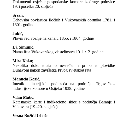
Dokumenti osječke gospodarske komore iz druge polovice
19. i početka 20. stoljeća
Sršan,
Cehovska povlastica Iločkih i Vukovarskih obrtnika 1781. i
1801. godine
Jukić,
Plovni red vožnje na kanalu 1855. i 1864. godine
Lj. Šimunić,
Platna lista Vukovarskog vlastelinstva 1911./12. godine
Mira Kolar,
Nekoliko dokumenata o nesređenim prilikama plovidbe
Dunavom nakon završetka Prvog svjetskog rata
Manuela Kozić,
Imenik industrijskih poduzeća na području Trgovačko-
industrijske komore u Osijeku 1938. godine
Vilim Matić,
Katastarske karte i indikacione skice s područja Baranje i
Vukovara (19.-20. stoljeće)
Vesna Božić-Drljača
,