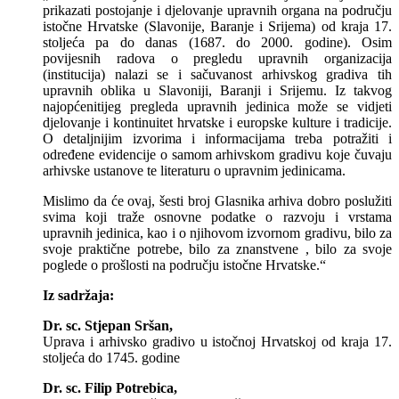
prikazati postojanje i djelovanje upravnih organa na području
istočne Hrvatske (Slavonije, Baranje i Srijema) od kraja 17.
stoljeća pa do danas (1687. do 2000. godine). Osim
povijesnih radova o pregledu upravnih organizacija
(institucija) nalazi se i sačuvanost arhivskog gradiva tih
upravnih oblika u Slavoniji, Baranji i Srijemu. Iz takvog
najopćenitijeg pregleda upravnih jedinica može se vidjeti
djelovanje i kontinuitet hrvatske i europske kulture i tradicije.
O detaljnijim izvorima i informacijama treba potražiti i
određene evidencije o samom arhivskom gradivu koje čuvaju
arhivske ustanove te literaturu o upravnim jedinicama.
Mislimo da će ovaj, šesti broj Glasnika arhiva dobro poslužiti
svima koji traže osnovne podatke o razvoju i vrstama
upravnih jedinica, kao i o njihovom izvornom gradivu, bilo za
svoje praktične potrebe, bilo za znanstvene , bilo za svoje
poglede o prošlosti na području istočne Hrvatske.“
Iz sadržaja:
Dr. sc. Stjepan Sršan,
Uprava i arhivsko gradivo u istočnoj Hrvatskoj od kraja 17.
stoljeća do 1745. godine
Dr. sc. Filip Potrebica,