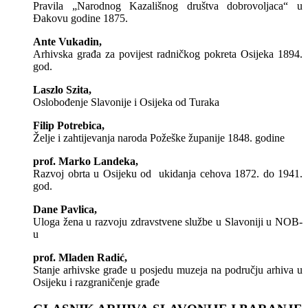
Pravila „Narodnog Kazališnog društva dobrovoljaca“ u
Đakovu godine 1875.
Ante Vukadin,
Arhivska građa za povijest radničkog pokreta Osijeka 1894.
god.
Laszlo Szita,
Oslobođenje Slavonije i Osijeka od Turaka
Filip Potrebica,
Želje i zahtijevanja naroda Požeške županije 1848. godine
prof. Marko Landeka,
Razvoj obrta u Osijeku od ukidanja cehova 1872. do 1941.
god.
Dane Pavlica,
Uloga žena u razvoju zdravstvene službe u Slavoniji u NOB-
u
prof. Mladen Radić,
Stanje arhivske građe u posjedu muzeja na području arhiva u
Osijeku i razgraničenje građe