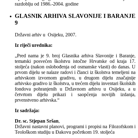
razdoblju od 1986.-2004. godine
GLASNIK ARHIVA SLAVONIJE I BARANJE
9
Državni arhiv u Osijeku, 2007.
Iz riječi urednika:
„Pred nama je 9. broj Glasnika arhiva Slavonije i Baranje,
tematski posvećen školstvu istočne Hrvatske od kraja 17.
stoljeća (nakon oslobođenja od osmanske vlasti) do danas. U
prvom dijelu se nalaze radovi i članci iz školstva temeljeni na
arhivskom izvornom gradivu, u drugom dijelu značajnije
arhivsko gradivo iz školstva, u trećem dijelu inventari školskih
fondova pohranjenih u Državnom arhivu u Osijeku, a u
četvrtom dijelu prikazi i saopćenja novijih izdanja,
prvenstveno arhivska.“
Iz sadržaja:
Dr. sc. Stjepan Sršan
,
Državni nastavni planovi, programi i propisi na Filozofskom i
Teološkom studiju u Đakovu početkom 19. stoljeća