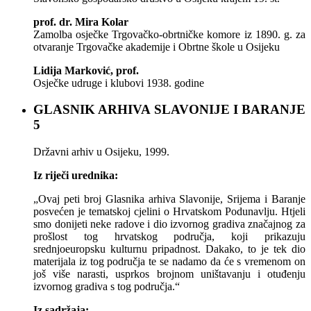
prof. dr. Mira Kolar
Zamolba osječke Trgovačko-obrtničke komore iz 1890. g. za
otvaranje Trgovačke akademije i Obrtne škole u Osijeku
Lidija Marković, prof.
Osječke udruge i klubovi 1938. godine
GLASNIK ARHIVA SLAVONIJE I BARANJE
5
Državni arhiv u Osijeku, 1999.
Iz riječi urednika:
„Ovaj peti broj Glasnika arhiva Slavonije, Srijema i Baranje
posvećen je tematskoj cjelini o Hrvatskom Podunavlju. Htjeli
smo donijeti neke radove i dio izvornog gradiva značajnog za
prošlost tog hrvatskog područja, koji prikazuju
srednjoeuropsku kulturnu pripadnost. Dakako, to je tek dio
materijala iz tog područja te se nadamo da će s vremenom on
još više narasti, usprkos brojnom uništavanju i otuđenju
izvornog gradiva s tog područja.“
Iz sadržaja: