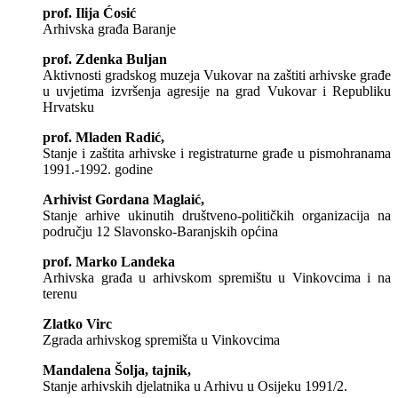
prof. Ilija Ćosić
Arhivska građa Baranje
prof. Zdenka Buljan
Aktivnosti gradskog muzeja Vukovar na zaštiti arhivske građe
u uvjetima izvršenja agresije na grad Vukovar i Republiku
Hrvatsku
prof. Mladen Radić,
Stanje i zaštita arhivske i registraturne građe u pismohranama
1991.-1992. godine
Arhivist Gordana Maglaić,
Stanje arhive ukinutih društveno-političkih organizacija na
području 12 Slavonsko-Baranjskih općina
prof. Marko Landeka
Arhivska građa u arhivskom spremištu u Vinkovcima i na
terenu
Zlatko Virc
Zgrada arhivskog spremišta u Vinkovcima
Mandalena Šolja, tajnik,
Stanje arhivskih djelatnika u Arhivu u Osijeku 1991/2.