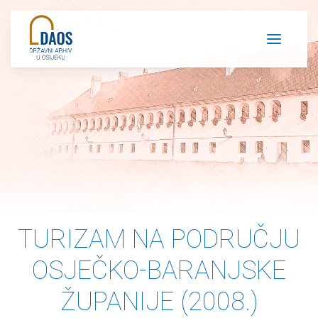
Napominjemo:
Ova
web
stranica
uključuje
sustav
pristupačnosti.
TURIZAM NA PODRUČJU
OSJEČKO-BARANJSKE
ŽUPANIJE (2008.)