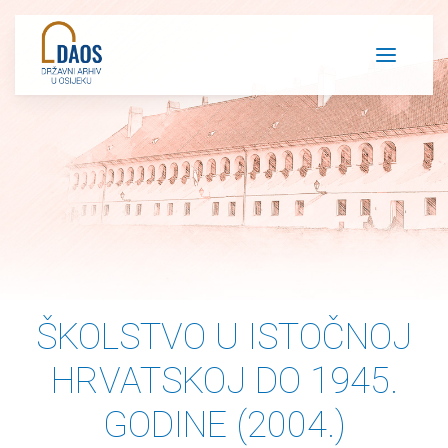
Napominjemo:
Ova
web
stranica
uključuje
sustav
pristupačnosti.
ŠKOLSTVO U ISTOČNOJ
HRVATSKOJ DO 1945.
GODINE (2004.)