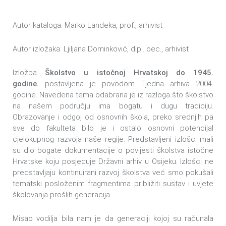
Autor kataloga: Marko Landeka, prof., arhivist
Autor izložaka: Ljiljana Dominković, dipl. oec., arhivist
Izložba
Školstvo u istočnoj Hrvatskoj do 1945.
godine.
postavljena je povodom Tjedna arhiva 2004.
godine. Navedena tema odabrana je iz razloga što školstvo
na našem području ima bogatu i dugu tradiciju.
Obrazovanje i odgoj od osnovnih škola, preko srednjih pa
sve do fakulteta bilo je i ostalo osnovni potencijal
cjelokupnog razvoja naše regije. Predstavljeni izlošci mali
su dio bogate dokumentacije o povijesti školstva istočne
Hrvatske koju posjeduje Državni arhiv u Osijeku. Izlošci ne
predstavljaju kontinuirani razvoj školstva već smo pokušali
tematski posloženim fragmentima približiti sustav i uvjete
školovanja prošlih generacija.
Misao vodilja bila nam je da generaciji kojoj su računala