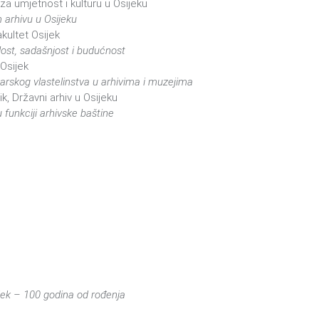
za umjetnost i kulturu u Osijeku
arhivu u Osijeku
akultet Osijek
lost, sadašnjost i budućnost
 Osijek
varskog vlastelinstva u arhivima i muzejima
ik, Državni arhiv u Osijeku
 funkciji arhivske baštine
ijek – 100 godina od rođenja