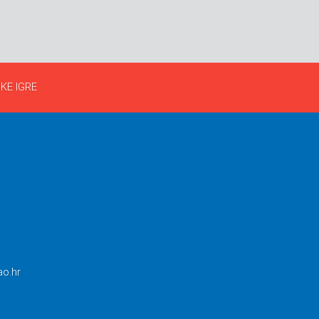
KE IGRE
ao.hr