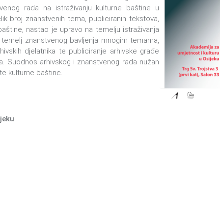
venog rada na istraživanju kulturne baštine u
lik broj znanstvenih tema, publiciranih tekstova,
baštine, nastao je upravo na temelju istraživanja
e temelj znanstvenog bavljenja mnogim temama,
ivskih djelatnika te publiciranje arhivske građe
ma. Suodnos arhivskog i znanstvenog rada nužan
ite kulturne baštine.
jeku