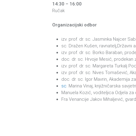
14:30 – 16:00
Ručak
Organizacijski odbor
izv. prof. dr. sc. Jasminka Najcer Sa
sc. Dražen Kušen, ravnatelj,Državni a
izv. prof. dr. sc. Borko Baraban, pro
doc. dr. sc. Hrvoje Mesić, prodekan z
izv. prof. dr. sc. Margareta Turkalj P
izv. prof. dr. sc. Nives Tomašević, A
doc. dr. sc. Igor Mavrin, Akademija za
sc
. Marina Vinaj, knjižničarska savjet
Manuela Kozić, voditeljica Odjela za 
Fra Venancije Jakov Mihaljević, gvard