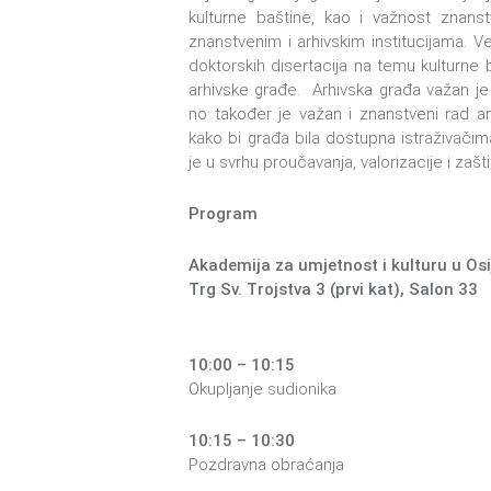
kulturne baštine, kao i važnost znanst
znanstvenim i arhivskim institucijama. Ve
doktorskih disertacija na temu kulturne 
arhivske građe. Arhivska građa važan j
no također je važan i znanstveni rad arh
kako bi građa bila dostupna istraživači
je u svrhu proučavanja, valorizacije i zašt
Program
Akademija za umjetnost i kulturu u Osi
Trg Sv. Trojstva 3 (prvi kat), Salon 33​
10:00 – 10:15
Okupljanje sudionika
10:15 – 10:30
Pozdravna obraćanja