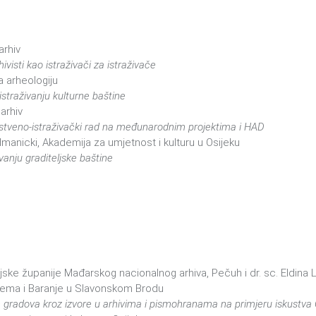
arhiv
ivisti kao istraživači za istraživače
za arheologiju
 istraživanju kulturne baštine
 arhiv
anstveno-istraživački rad na međunarodnim projektima i HAD
odmanicki, Akademija za umjetnost i kulturu u Osijeku
ivanju graditeljske baštine
njske županije Mađarskog nacionalnog arhiva, Pečuh i dr. sc. Eldina Lo
rijema i Baranje u Slavonskom Brodu
ih gradova kroz izvore u arhivima i pismohranama na primjeru iskustva