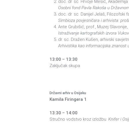
doc. dr. sc. Hrvoje Mesić, Akademija 
Osobni fond Pavla Rakoša u Državnom 
doc. dr. sc. Danijel Jelaš, Filozofski f
Simbioza povjesničara i arhivista: proš
Ante Grubišić, prof., Muzej Slavonije,
Istraživanje kartografskih izvora Vuko
dr. sc. Dražen Kušen, arhivski savjetn
Arhivistika kao informacijska znanost u
13:00 – 13:30
Zaključak skupa
Državni arhiv u Osijeku
Kamila Firingera 1
13:30 – 14:00
Stručno vodstvo kroz izložbu:
Knifer i Os