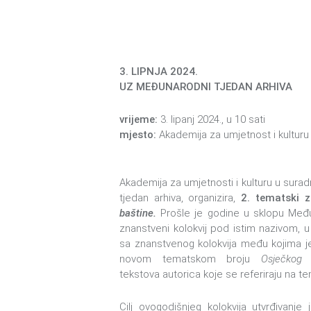
zaslona;
pritisnite
Control-
F10
za
3. LIPNJA 2024.
otvaranje
UZ MEĐUNARODNI TJEDAN ARHIVA
izbornika
pristupačnosti.
vrijeme:
3. lipanj 2024., u 10 sati
mjesto:
Akademija za umjetnost i kulturu u
Akademija za umjetnosti i kulturu u sura
tjedan arhiva, organizira,
2. tematski z
baštine.
Prošle je godine u sklopu Međ
znanstveni kolokvij pod istim nazivom, u
sa znanstvenog kolokvija među kojima je 
novom tematskom broju
Osječkog 
tekstova autorica koje se referiraju na te
Cilj ovogodišnjeg kolokvija utvrđivanj