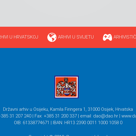
HIVI U HRVATSKOJ
ARHIVI U SVIJETU
ARHIVISTIČ
Državni arhiv u Osijeku, Kamila Firingera 1, 31000 Osijek, Hrvatska
+385 31 207 240 | Fax: +385 31 200 337 | email:
dao@dao.hr
| www.d
OIB: 61338774671 | IBAN: HR13 2390 0011 1000 1058 0