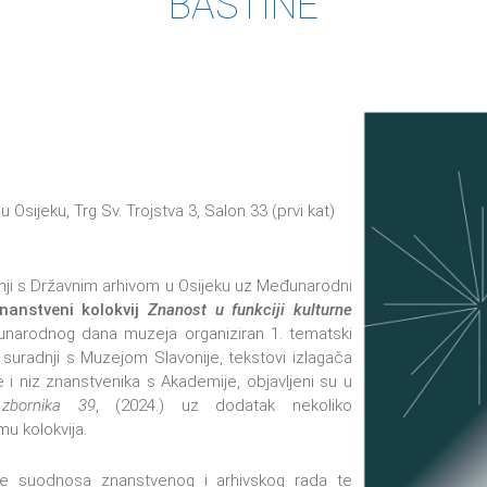
BAŠTINE
 Osijeku, Trg Sv. Trojstva 3, Salon 33 (prvi kat)
dnji s Državnim arhivom u Osijeku uz Međunarodni
nanstveni kolokvij
Znanost u funkciji kulturne
unarodnog dana muzeja organiziran 1. tematski
 suradnji s Muzejom Slavonije, tekstovi izlagača
i niz znanstvenika s Akademije, objavljeni su u
zbornika 39
, (2024.) uz dodatak nekoliko
mu kolokvija.
e je suodnosa znanstvenog i arhivskog rada te