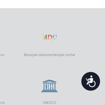
tvo
Muzejski dokumentacijski centar
Pristupačnost
eće
UNESCO