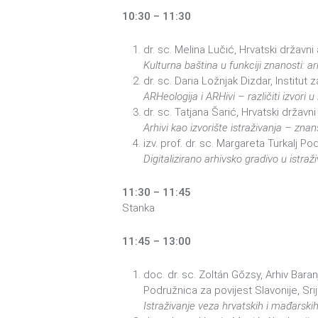
10:30 – 11:30
dr. sc. Melina Lučić, Hrvatski državni 
Kulturna baština u funkciji znanosti: arh
dr. sc. Daria Ložnjak Dizdar, Institut 
ARHeologija i ARHivi – različiti izvori u
dr. sc. Tatjana Šarić, Hrvatski državni
Arhivi kao izvorište istraživanja – zn
izv. prof. dr. sc. Margareta Turkalj P
Digitalizirano arhivsko gradivo u istraž
11:30 – 11:45
Stanka
11:45 – 13:00
doc. dr. sc. Zoltán Gőzsy, Arhiv Bara
Podružnica za povijest Slavonije, S
Istraživanje veza hrvatskih i mađarsk